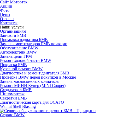
Сайт Мотортэк
Акции
Фото
Цены
Отзывы
Контакты
Наши услуги
Организациям
Запчасти БМВ
Промывка радиатора БМВ
Замена амортизаторов БМВ по акции
Обслуживание BMW
Автоэлектрик BMW
Замена цепи ГРМ
Ремонт ходовой части BMW
Покраска БМВ
Кузовной ремонт BMW
Диагностика и ремонт двигателя БМВ
Проверка BMW перед покупкой в Москве
Замена маслосъемных колпачков
Ремонт МИНИ Купер (MINI Cooper)
Сход-развал БМВ
Шиномонтаж
Секретки БМВ
Диагностическая карта для ОСАГО
Walnut Shell Blasting
Сервис BMW