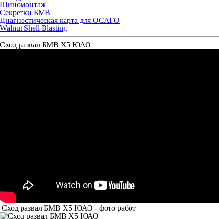
Шиномонтаж
Секретки БМВ
Диагностическая карта для ОСАГО
Walnut Shell Blasting
Сход развал БМВ Х5 ЮАО
Сход развал БМВ Х5 ЮАО - фото работ