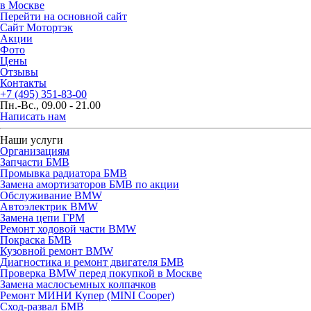
в Москве
Перейти на основной сайт
Сайт Мотортэк
Акции
Фото
Цены
Отзывы
Контакты
+7 (495) 351-83-00
Пн.-Вс., 09.00 - 21.00
Написать нам
Наши услуги
Организациям
Запчасти БМВ
Промывка радиатора БМВ
Замена амортизаторов БМВ по акции
Обслуживание BMW
Автоэлектрик BMW
Замена цепи ГРМ
Ремонт ходовой части BMW
Покраска БМВ
Кузовной ремонт BMW
Диагностика и ремонт двигателя БМВ
Проверка BMW перед покупкой в Москве
Замена маслосъемных колпачков
Ремонт МИНИ Купер (MINI Cooper)
Сход-развал БМВ