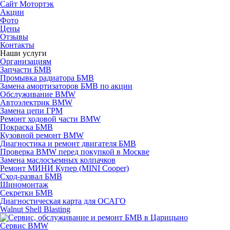
Сайт Мотортэк
Акции
Фото
Цены
Отзывы
Контакты
Наши услуги
Организациям
Запчасти БМВ
Промывка радиатора БМВ
Замена амортизаторов БМВ по акции
Обслуживание BMW
Автоэлектрик BMW
Замена цепи ГРМ
Ремонт ходовой части BMW
Покраска БМВ
Кузовной ремонт BMW
Диагностика и ремонт двигателя БМВ
Проверка BMW перед покупкой в Москве
Замена маслосъемных колпачков
Ремонт МИНИ Купер (MINI Cooper)
Сход-развал БМВ
Шиномонтаж
Секретки БМВ
Диагностическая карта для ОСАГО
Walnut Shell Blasting
Сервис BMW